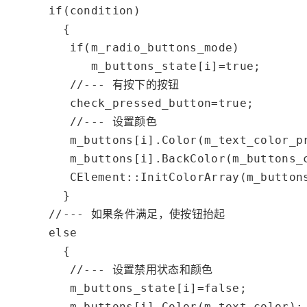
if
(condition)

        {

if
(m_radio_buttons_mode)

            m_buttons_state[i]=
true
;

//--- 有按下的按钮
         check_pressed_button=
true
;

//--- 设置颜色
         m_buttons[i].Color(m_text_color_pr
         m_buttons[i].BackColor(m_buttons_c
         CElement::InitColorArray(m_button
        }

//--- 如果条件满足，使按钮抬起
else
        {

//--- 设置禁用状态和颜色
         m_buttons_state[i]=
false
;

         m_buttons[i].Color(m_text_color);
