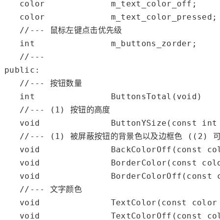
color
             m_text_color_off;

color
             m_text_color_pressed;

//--- 鼠标左键点击优先级
int
               m_buttons_zorder;

//---
public
:

//--- 按钮数量
int
               ButtonsTotal(
void
)   
//--- (1) 按钮的高度
void
              ButtonYSize(
const
int
//--- (1) 被屏蔽按钮的背景色以及边框色 ((2) 
void
              BackColorOff(
const
co
void
              BorderColor(
const
col
void
              BorderColorOff(
const
//--- 文字颜色
void
              TextColor(
const
color
void
              TextColorOff(
const
co