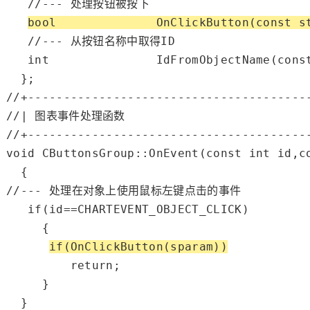
//--- 处理按钮被按下
bool
              OnClickButton(
const
s
//--- 从按钮名称中取得ID
int
               IdFromObjectName(
cons
//+---------------------------------------
//| 图表事件处理函数                           
//+---------------------------------------
void
 CButtonsGroup::OnEvent(
const
int
 id,
c
//--- 处理在对象上使用鼠标左键点击的事件
if
(id==
CHARTEVENT_OBJECT_CLICK
)

     {

if
(OnClickButton(sparam))
return
;

     }
