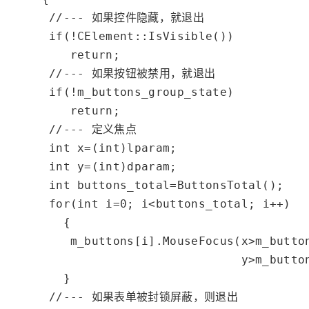
//--- 如果控件隐藏，就退出
if
(!CElement::IsVisible())

return
;

//--- 如果按钮被禁用，就退出
if
(!m_buttons_group_state)

return
;

//--- 定义焦点
int
 x=(
int
)lparam;

int
 y=(
int
)dparam;

int
 buttons_total=ButtonsTotal();

for
(
int
 i=
0
; i<buttons_total; i++)

        {

         m_buttons[i].MouseFocus(x>m_button
                                 y>m_button
        }

//--- 如果表单被封锁屏蔽，则退出