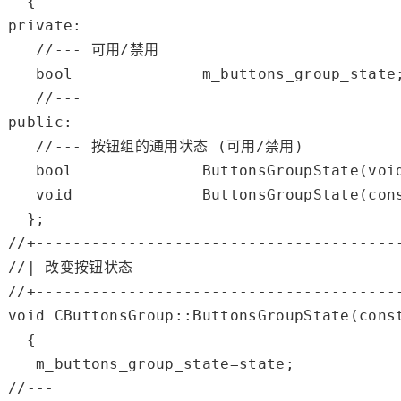
private
:

//--- 可用/禁用
bool
              m_buttons_group_state;
//---
public
:

//--- 按钮组的通用状态 (可用/禁用)
bool
              ButtonsGroupState(
voi
void
              ButtonsGroupState(
con
//+---------------------------------------
//| 改变按钮状态                             
//+---------------------------------------
void
 CButtonsGroup::ButtonsGroupState(
cons
  {

//---