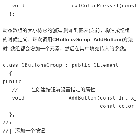
void
              TextColorPressed(
cons
  };

动态数组的大小将它的创建(附加到图表)之前，构造按钮组
的时候定义，每次调用
CButtonsGroup::AddButton
()方法
时, 数组都会增加一个元素，然后在其中填充传入的参数。
class
 CButtonsGroup : 
public
 CElement

public
:

//--- 在创建按钮前设置指定的属性
void
              AddButton(
const
int
 x
const
color
//+---------------------------------------
//| 添加一个按钮                             