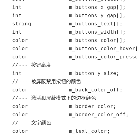
int
               m_buttons_x_gap[];

int
               m_buttons_y_gap[];

string
            m_buttons_text[];

int
               m_buttons_width[];

color
             m_buttons_color[];

color
             m_buttons_color_hover[
color
             m_buttons_color_presse
//--- 按钮高度
int
               m_button_y_size;

//--- 被屏蔽禁用按钮的颜色
color
             m_back_color_off;

//--- 激活和屏蔽模式下的边框颜色
color
             m_border_color;

color
             m_border_color_off;

//--- 文字颜色
color
             m_text_color;
