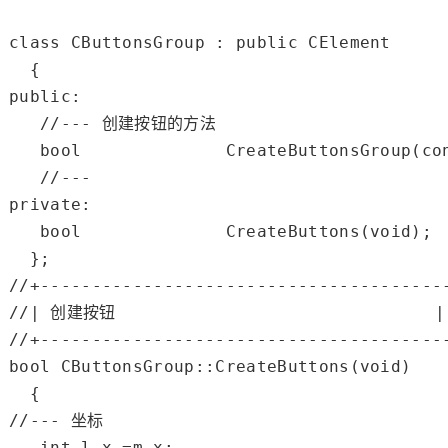
class
 CButtonsGroup : 
public
 CElement

public
:

//--- 创建按钮的方法
bool
              CreateButtonsGroup(
co
//---
private
:

bool
              CreateButtons(
void
);

//+---------------------------------------
//| 创建按钮                               |
//+---------------------------------------
bool
 CButtonsGroup::CreateButtons(
void
)

//--- 坐标
int
 l_x =m_x;
