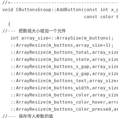
//+---------------------------------------
void
 CButtonsGroup::AddButton(
const
int
 x_
const
color
 
//--- 把数组大小增加一个元件
int
 array_size=::
ArraySize
(m_buttons);

   ::
ArrayResize
(m_buttons,array_size+
1
);

   ::
ArrayResize
(m_buttons_total,array_siz
   ::
ArrayResize
(m_buttons_state,array_siz
   ::
ArrayResize
(m_buttons_x_gap,array_siz
   ::
ArrayResize
(m_buttons_y_gap,array_siz
   ::
ArrayResize
(m_buttons_text,array_size
   ::
ArrayResize
(m_buttons_width,array_siz
   ::
ArrayResize
(m_buttons_color,array_siz
   ::
ArrayResize
(m_buttons_color_hover,arr
   ::
ArrayResize
(m_buttons_color_pressed,a
//--- 保存传入参数的值