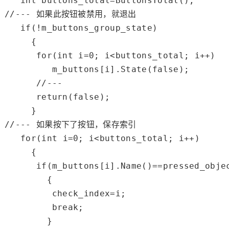
int
//--- 如果此按钮被禁用，就退出
if
(!m_buttons_group_state)

     {

for
(
int
 i=
0
; i<buttons_total; i++)

         m_buttons[i].State(
false
);

//---
return
(
false
);

//--- 如果按下了按钮，保存索引
for
(
int
 i=
0
; i<buttons_total; i++)

     {

if
(m_buttons[i].Name()==pressed_objec
        {

         check_index=i;

break
;

        }
