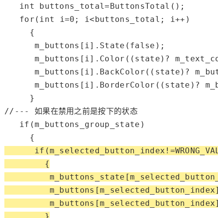
int
 buttons_total=ButtonsTotal();

for
(
int
 i=
0
; i<buttons_total; i++)

     {

      m_buttons[i].State(
false
);

      m_buttons[i].Color((state)? m_text_co
      m_buttons[i].BackColor((state)? m_but
      m_buttons[i].BorderColor((state)? m_b
//--- 如果在禁用之前是按下的状态
if
(m_buttons_group_state)

if
(m_selected_button_index!=
WRONG_VA
        {

         m_buttons_state[m_selected_button
         m_buttons[m_selected_button_index]
         m_buttons[m_selected_button_index
        }