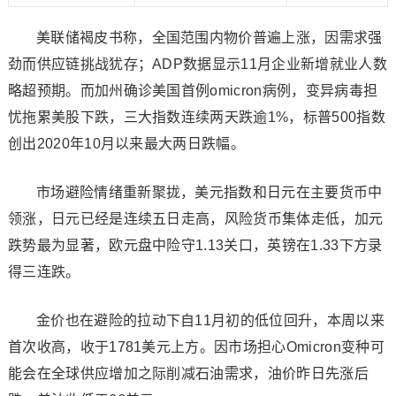
美联储褐皮书称，全国范围内物价普遍上涨，因需求强
劲而供应链挑战犹存；ADP数据显示11月企业新增就业人数
略超预期。而加州确诊美国首例omicron病例，变异病毒担
忧拖累美股下跌，三大指数连续两天跌逾1%，标普500指数
创出2020年10月以来最大两日跌幅。
市场避险情绪重新聚拢，美元指数和日元在主要货币中
领涨，日元已经是连续五日走高，风险货币集体走低，加元
跌势最为显著，欧元盘中险守1.13关口，英镑在1.33下方录
得三连跌。
金价也在避险的拉动下自11月初的低位回升，本周以来
首次收高，收于1781美元上方。因市场担心Omicron变种可
能会在全球供应增加之际削减石油需求，油价昨日先涨后