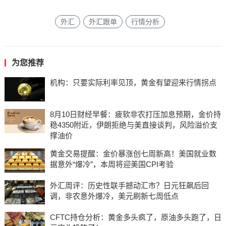
外汇
外汇跟单
行情分析
为您推荐
机构：只要实际利率见顶，黄金有望迎来行情拐点
8月10日财经早餐：疲软非农打压加息预期，金价持
稳4350附近，伊朗拒绝与美直接谈判，风险溢价支
撑油价
黄金交易提醒：金价暴涨创七周新高！美国就业数
据意外“爆冷”，本周将迎美国CPI考验
外汇周评：历史性联手撼动汇市？日元狂飙后回
调，非农意外爆冷，美元刷新七周低点
CFTC持仓分析：黄金多头疯了，原油多头跑了，日