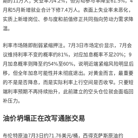
期的11万人；失业率为4.2%，但劳动参与率降至61.5%，4
月和5月新增就业合计下修7.4万人。表面上失业率未恶化，
实质上新增岗位、参与度和前值修正共同指向劳动力需求降
温。
利率市场随即削弱紧缩押注。7月3日市场定价显示，7月会
议维持利率不变的概率约81%，对应加息概率不足20%；9
月加息概率则降至约54%至60%，说明近端紧缩风险明显后
移，但全年加息可能性并未彻底退出。对黄金而言，最重要
的不是是否降息，而是实际利率上行空间是否收窄。只要短
端利率预期不再持续抬升，此前建立的空头仓位就会面临回
补压力。
油价坍塌正在改写通胀交易
布伦特原油
7月3日约71.76美元/桶，西得克萨斯原油约