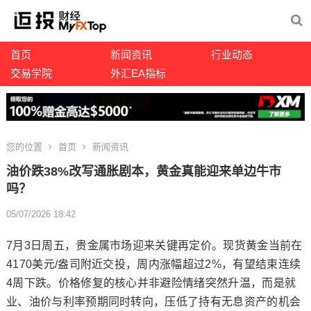
首页
新闻资讯
行业动态
交易学院
外汇EA指标
您的位置
首页
新闻资讯
油价跌38%改写通胀剧本，黄金真能迎来单边牛市
吗？
05/07/2026 18:42
7月3日周五，贵金属市场迎来关键再定价。
现货黄金
当前在
4170美元/盎司附近交投，周内涨幅超过2%，有望结束连续
4周下跌。价格修复的核心并非避险情绪突然升温，而是就
业、油价与利率预期同时转向，压低了持有无息资产的机会