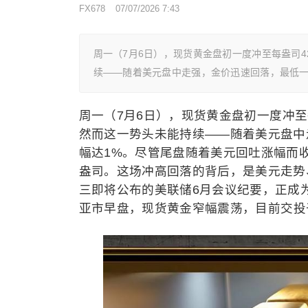
FX678
07/07/2026 7:43
周一（7月6日），现货黄金盘初一度冲至每盎司42
续——随着美元盘中走强，金价迅速回落，最低一度
周一（7月6日），
现货黄金
盘初一度冲至
然而这一势头未能持续——随着美元盘中
幅达1%。尽管尾盘随着美元回吐涨幅而
盎司。这场冲高回落的背后，是美元走势
三即将公布的美联储6月会议纪要，正成为
亚市早盘，
现货黄金
窄幅震荡，目前交投于4