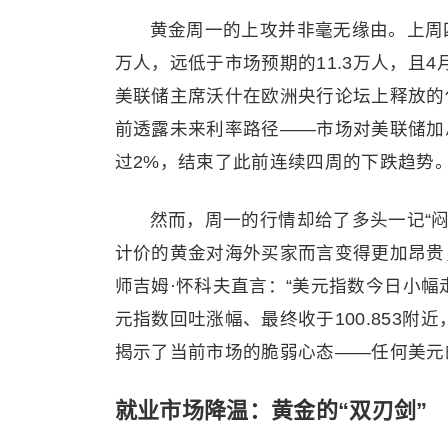
黄金周一的上攻并非毫无缘由。上周四
万人，远低于市场预期的11.3万人，且4
美联储主席沃什在欧洲央行论坛上释放的
前透露未来利率路径——市场对美联储加
过2%，结束了此前连续四周的下跌趋势
然而，周一的行情却给了多头一记“闷
计价的黄金对海外买家而言变得更加昂贵
师吉姆·怀科夫直言：“
美元指数
今日小幅
元指数
回吐涨幅、最终收于100.853
揭示了当前市场的脆弱心态——任何美元
就业市场降温：黄金的“双刃剑”