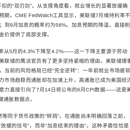
不扣的“双刃剑”。从支撑角度看，就业增长的显著放缓确
。CME FedWatch工具显示，美联储7月维持利率
%；到9月加息的概率约为56%。加息预期的降温，直接
金价提供了底部支撑。
从5月的4.3%下降至4.2%——这一下降主要源于劳动
美联储的鹰派官员有了更多坚持紧缩的理由。美联储理
，当前的风险格局已经“完全逆转”：一年前就业市场疲
力市场趋稳而通胀却在加速上升，高通胀已成为美国经
力直接引向了7月14日将公布的6月CPI数据——这是
关键通胀数据点。
然等同于货币政策的“转鸽”。在通胀尚未明确回落之前，
放缓的信号”，而非“加息结束的理由”。这种矛盾恰恰是