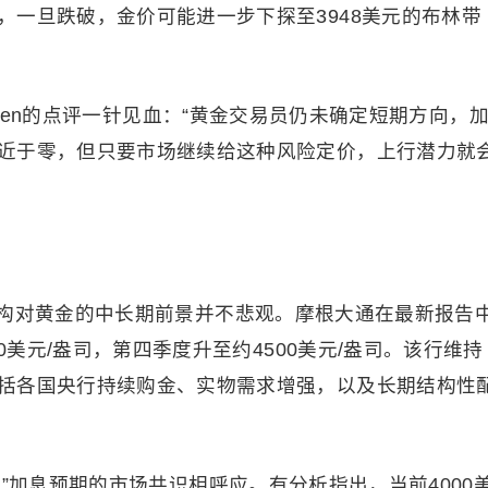
，一旦跌破，金价可能进一步下探至3948美元的布林带
nsen的点评一针见血：“黄金交易员仍未确定短期方向，
近于零，但只要市场继续给这种风险定价，上行潜力就
构对黄金的中长期前景并不悲观。摩根大通在最新报告
0美元/盎司，第四季度升至约4500美元/盎司。该行维持
括各国央行持续购金、实物需求增强，以及长期结构性
”加息预期的市场共识相呼应。有分析指出，当前4000