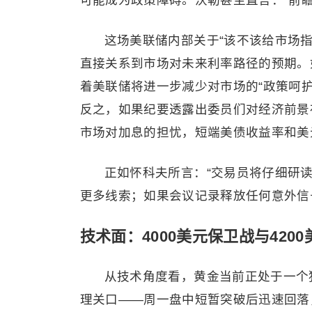
可能成为政策障碍。沃勒甚至直言：“前
这场美联储内部关于“该不该给市场
直接关系到市场对未来利率路径的预期。
着美联储将进一步减少对市场的“政策呵
反之，如果纪要透露出委员们对经济前景
市场对加息的担忧，短端美债收益率和
美
正如怀科夫所言：“交易员将仔细研
更多线索；如果会议记录释放任何意外信
技术面：4000美元保卫战与420
从技术角度看，黄金当前正处于一个
理关口——周一盘中短暂突破后迅速回落