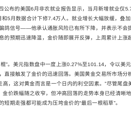
公布的美国6月非农就业报告显示，当月新增就业仅5.
月和5月数据合计下修7.4万人。就业增长大幅放缓，叠加
偏鸽信号——他承认通胀风险已有所下降，并表示不会
息的预期迅速降温，金价随即展开反弹，上周累计上涨
。
棍”。
美元指数
盘中一度上涨0.27%至101.14，令以美
，直接触发了金价的迅速回落。美国黄金交易所市场分
走高，这对黄金而言是一个日内的利空因素。”尽管尾盘
附近，金价跌幅随之收窄，但冲高回落的走势本身已经清晰
的短期走强都可能成为压垮金价的“最后一根稻草”。