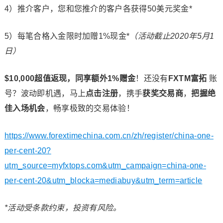
4）推介客户，您和您推介的客户各获得50美元奖金*
5）每笔合格入金限时加赠1%现金*
（活动截止
2020
年
5
月
1
日）
$10,000
超值返现，同享额外
1%
赠金
！还没有
FXTM
富拓
账
号？波动即机遇，马上
点击注册
，携手
获奖交易商
，
把握绝
佳入场机会
，畅享极致的交易体验！
https://www.forextimechina.com.cn/zh/register/china-one-
per-cent-20?
utm_source=myfxtops.com&utm_campaign=china-one-
per-cent-20&utm_blocka=mediabuy&utm_term=article
*
活动受条款约束，投资有风险。