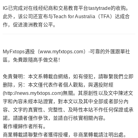
IG已完成对在线经纪商和交易教育平台tastytrade的收购。
此外，该公司还宣布与Teach for Australia（TFA）​达成合
作，促进澳洲教育公平。
MyFxtops邁投（www.myfxtops.com）-可靠的外匯跟單社
區，免費跟隨高手做交易！
免責聲明：本文系轉載自網絡，如有侵犯，請聯繫我們立即
删除，另：本文僅代表作者個人觀點，與邁投財經
(http://news.myfxtops.com)無關。其原創性以及文中陳述文
字和內容未經本站證實，對本文以及其中全部或者部分內
容、文字的真實性、完整性、及時性本站不作任何保證或承
諾，請讀者僅作參攷，並請自行核實相關內容。
著作權歸作者所有。
商業轉載請聯繫作者獲得授權，非商業轉載請注明出處。