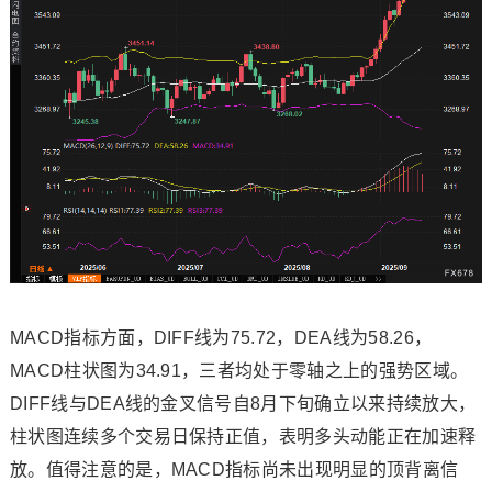
MACD指标方面，DIFF线为75.72，DEA线为58.26，
MACD柱状图为34.91，三者均处于零轴之上的强势区域。
DIFF线与DEA线的金叉信号自8月下旬确立以来持续放大，
柱状图连续多个交易日保持正值，表明多头动能正在加速释
放。值得注意的是，MACD指标尚未出现明显的顶背离信