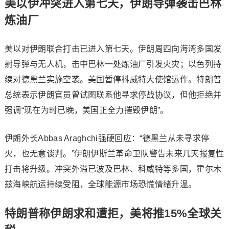
美以伊冲突进入第七天，伊朗导弹袭击巴林
炼油厂
美以对伊朗联合打击已进入第七天。伊朗周四向海湾多国发
射导弹与无人机，击中巴林一处炼油厂引发火灾；以色列持
续对德黑兰实施空袭。美国暂停科威特大使馆运作。特朗普
总统表示伊朗官员曾试图联系他寻求停战协议，但他拒绝并
强调“现在为时已晚，美国正全力摧毁伊朗”。
伊朗外长Abbas Araghchi强硬回应：“德黑兰从未寻求停
火，也无意谈判。”伊朗伊斯兰革命卫队警告未来几天报复性
打击将升级。冲突外溢已波及巴林、科威特等多国，霍尔木
兹海峡航运持续受阻，全球能源市场恐慌情绪升温。
特朗普称伊朗求和遭拒，美将推15%全球关