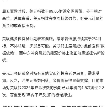
周五亚欧时段，
美元指数
于99.05附近窄幅震荡，处于相对
高位，总体来看，
美元指数
在本周持续强势，对美元计价的
黄金构成直接压制。
美联储多位官员近期表态偏鹰，暗示若通胀持续高于2%目
标，不排除进一步加息可能。美联储主席鲍威尔此前强调“数
据依赖”，而中东冲突引发的能源价格上涨正为鹰派提供新论
据。
美元走强使黄金对持有其他货币的投资者更昂贵，需求受
抑。反之，若
美元指数
回落，金价将获得显著支撑。目前市
场对美联储2026年降息次数的预期已从年初的4-5次降至2-3
次，甚至出现“年内不降反加”的极端押注。